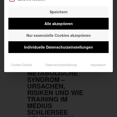
Sprichwort, das auch für den Einstieg
ins Krafttraining gilt. Gerade am
Speichern
Anfang lohnt es sich, langsam und
kontrolliert unter Anleitung eines
erfahrenen Fitness-Trainers im [...]
Alle akzeptieren
READ MORE
Nur essenzielle Cookies akzeptieren
Individuelle Datenschutzeinstellungen
DAS
Cookie-Details
Datenschutzerklärung
Impressum
METABOLISCHE
SYNDROM –
URSACHEN,
RISIKEN UND WIE
TRAINING IM
MEDIUS
SCHLIERSEE