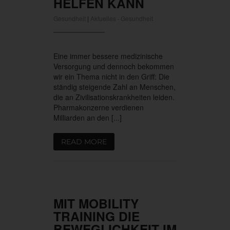
HELFEN KANN
Gesundheit
|
Aktuelles
·
Gesundheit
Eine immer bessere medizinische
Versorgung und dennoch bekommen
wir ein Thema nicht in den Griff: Die
ständig steigende Zahl an Menschen,
die an Zivilisationskrankheiten leiden.
Pharmakonzerne verdienen
Milliarden an den [...]
READ MORE
MIT MOBILITY
TRAINING DIE
BEWEGLICHKEIT IM