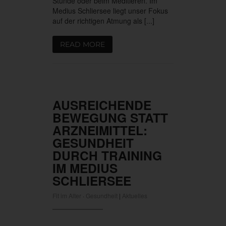
Stunde oder beim Meditieren. Im
Medius Schliersee liegt unser Fokus
auf der richtigen Atmung als [...]
READ MORE
AUSREICHENDE
BEWEGUNG STATT
ARZNEIMITTEL:
GESUNDHEIT
DURCH TRAINING
IM MEDIUS
SCHLIERSEE
Fit im Alter
·
Gesundheit
|
Aktuelles