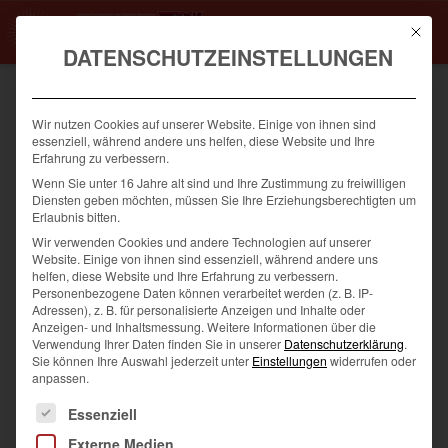
Mit die
DATENSCHUTZEINSTELLUNGEN
HOME
BLOG
Wir nutzen Cookies auf unserer Website. Einige von ihnen sind
AKTUELLES
essenziell, während andere uns helfen, diese Website und Ihre
Erfahrung zu verbessern.
LEISTUNGEN
Wenn Sie unter 16 Jahre alt sind und Ihre Zustimmung zu freiwilligen
Diensten geben möchten, müssen Sie Ihre Erziehungsberechtigten um
KURSPROGRAMM
Erlaubnis bitten.
KRAFTTRAINING
Wir verwenden Cookies und andere Technologien auf unserer
FÜR EINSTEIGER:
Website. Einige von ihnen sind essenziell, während andere uns
MITGLIED
SO GELINGT DEIN
helfen, diese Website und Ihre Erfahrung zu verbessern.
Personenbezogene Daten können verarbeitet werden (z. B. IP-
START IM MEDIUS
PROBETRAINING
Adressen), z. B. für personalisierte Anzeigen und Inhalte oder
SCHLIERSEE
Anzeigen- und Inhaltsmessung.
Weitere Informationen über die
Verwendung Ihrer Daten finden Sie in unserer
Datenschutzerklärung
.
SILVESTERLAUF 2025
Sie können Ihre Auswahl jederzeit unter
Einstellungen
widerrufen oder
Gesundheit
|
Aktuelles
·
Gesundheit
anpassen.
Es folgt eine Liste der Service-Gruppen, für die eine Einwilligung
Essenziell
„Aller Anfang ist schwer“ – ein
Externe Medien