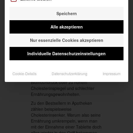
Eine immer bessere medizinische
Speichern
Versorgung und dennoch bekommen
wir ein Thema nicht in den Griff: Die
ständig steigende Zahl an Menschen,
Alle akzeptieren
die an Zivilisationskrankheiten leiden.
Nur essenzielle Cookies akzeptieren
Individuelle Datenschutzeinstellungen
Pharmakonzerne verdienen
Milliarden an den Auswirkungen eines
Cookie-Details
Datenschutzerklärung
Impressum
falschen Lebensstils, wie Diabetes,
Bluthochdruck oder zu hohem
Cholesterinspiegel und schlechter
Ernährungsgewohnheiten.
Zu den Bestsellern in Apotheken
zählen beispielsweise
Cholesterinsenker. Warum also seine
Ernährung umkrempeln, wenn man
mit der Einnahme einer Tablette doch
alles wieder in den Griff bekommen