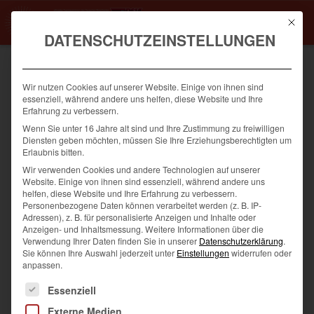
Mit die
DATENSCHUTZEINSTELLUNGEN
HOME
Wir nutzen Cookies auf unserer Website. Einige von ihnen sind
AKTUELLES
essenziell, während andere uns helfen, diese Website und Ihre
Erfahrung zu verbessern.
DAS
LEISTUNGEN
Wenn Sie unter 16 Jahre alt sind und Ihre Zustimmung zu freiwilligen
METABOLISCHE
Diensten geben möchten, müssen Sie Ihre Erziehungsberechtigten um
SYNDROM –
KURSPROGRAMM
Erlaubnis bitten.
URSACHEN,
Wir verwenden Cookies und andere Technologien auf unserer
Website. Einige von ihnen sind essenziell, während andere uns
MITGLIED
RISIKEN UND WIE
helfen, diese Website und Ihre Erfahrung zu verbessern.
TRAINING IM
Personenbezogene Daten können verarbeitet werden (z. B. IP-
PROBETRAINING
Adressen), z. B. für personalisierte Anzeigen und Inhalte oder
MEDIUS
Anzeigen- und Inhaltsmessung.
Weitere Informationen über die
SCHLIERSEE
Verwendung Ihrer Daten finden Sie in unserer
Datenschutzerklärung
.
SILVESTERLAUF 2025
Sie können Ihre Auswahl jederzeit unter
Einstellungen
widerrufen oder
HELFEN KANN
anpassen.
Gesundheit
|
Aktuelles
·
Gesundheit
Es folgt eine Liste der Service-Gruppen, für die eine Einwilligung
Essenziell
Externe Medien