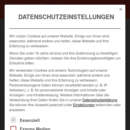
Mit die
DATENSCHUTZEINSTELLUNGEN
HOME
Wir nutzen Cookies auf unserer Website. Einige von ihnen sind
AKTUELLES
essenziell, während andere uns helfen, diese Website und Ihre
Erfahrung zu verbessern.
LEISTUNGEN
Wenn Sie unter 16 Jahre alt sind und Ihre Zustimmung zu freiwilligen
Diensten geben möchten, müssen Sie Ihre Erziehungsberechtigten um
KURSPROGRAMM
Erlaubnis bitten.
Wir verwenden Cookies und andere Technologien auf unserer
Website. Einige von ihnen sind essenziell, während andere uns
MITGLIED
helfen, diese Website und Ihre Erfahrung zu verbessern.
Personenbezogene Daten können verarbeitet werden (z. B. IP-
PROBETRAINING
Adressen), z. B. für personalisierte Anzeigen und Inhalte oder
Anzeigen- und Inhaltsmessung.
Weitere Informationen über die
Verwendung Ihrer Daten finden Sie in unserer
Datenschutzerklärung
.
SILVESTERLAUF 2025
Sie können Ihre Auswahl jederzeit unter
Einstellungen
widerrufen oder
anpassen.
Es folgt eine Liste der Service-Gruppen, für die eine Einwilligung
Essenziell
Externe Medien